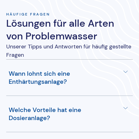
HÄUFIGE FRAGEN
Lösungen für alle Arten
von Problemwasser
Unserer Tipps und Antworten für häufig gestellte
Fragen
Wann lohnt sich eine
Enthärtungsanlage?
Eine Enthärtungsanlage lohnt sich bei hartem
Welche Vorteile hat eine
Wasser, um Kalkablagerungen in Rohrleitungen
Dosieranlage?
und Haushaltsgeräten zu verhindern, was die
Lebensdauer und Effizienz der Geräte erhöht.