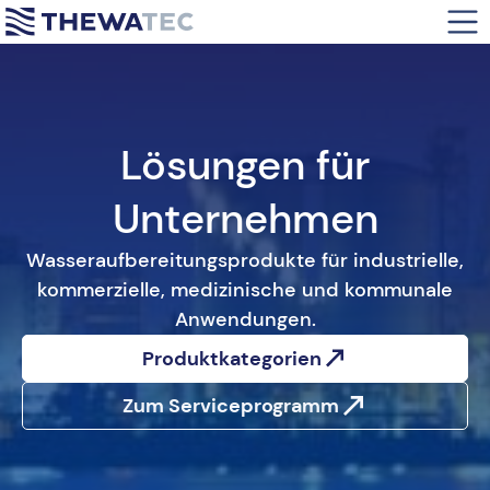
Abwasser-Aufbereitungsanlagen
Dynamische Abscheider
Industrie
Chemikalien
Medien-Filtration
Facility Management
Lösungen für
Chlordioxid
Patronen-Mikrofiltration
Gastronomie & Hotellerie
Unternehmen
Demineralisierung
Selbstreinigende Wasserfilter
Medizin & Biotech
Wasseraufbereitungsprodukte für industrielle,
kommerzielle, medizinische und kommunale
Dosierung
Kommunen
Anwendungen.
Produktkategorien
Medizinische Wasseraufbereitung
Kraftwerke & Energieversorger
Zum Serviceprogramm
Ultrafiltration
Umkehrosmose