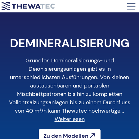
Abwasser-Aufbereitungsanlagen
Dynamische Abscheider
Industrie
DE
MINERAL
ISIERUNG
Chemikalien
Medien-Filtration
Facility Management
Chlordioxid
Patronen-Mikrofiltration
Gastronomie & Hotellerie
Grundfos Demineralisierungs- und
Deionisierungsanlagen gibt es in
Demineralisierung
Selbstreinigende Wasserfilter
Medizin & Biotech
unterschiedlichsten Ausführungen. Von kleinen
austauschbaren und portablen
Dosierung
Kommunen
Mischbettpatronen bis hin zu kompletten
Vollentsalzungsanlagen bis zu einem Durchfluss
Medizinische Wasseraufbereitung
Kraftwerke & Energieversorger
von 40 m³/h kann Thewatec hochwertige...
Ultrafiltration
Weiterlesen
Umkehrosmose
Zu den Modellen