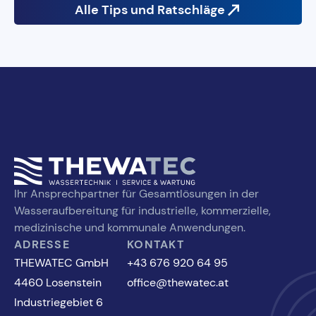
Medium, das in industriellen Anwendungen zur
Alle Tips und Ratschläge
Verhältnisses überprüft und bei Bedarf werden
handelt, sollte es dennoch hygienischen
Herstellung von Produkten verwendet wird.
Maßnahmen zur Verbesserung eingeleitet.
Mindeststandards entsprechen.
Prozesswasser unterliegt besonders hohen
Anforderungen an die Wasserqualität, da einige
Inhaltsstoffe, die in anderen Anwendungen
unproblematisch sind, für Produktionsanlagen
schädlich sein können.
Ihr Ansprechpartner für Gesamtlösungen in der
Wasseraufbereitung für industrielle, kommerzielle,
medizinische und kommunale Anwendungen.
ADRESSE
KONTAKT
THEWATEC GmbH
+43 676 920 64 95
4460 Losenstein
office@thewatec.at
Industriegebiet 6