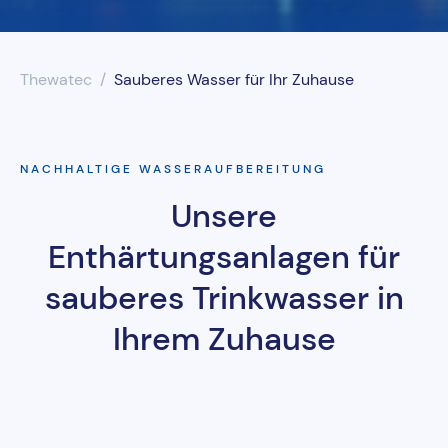
UV-Desinfektion
Thewatec
Sauberes Wasser für Ihr Zuhause
Wasserenthärtung
Wasserfilter
NACHHALTIGE WASSERAUFBEREITUNG
Unsere
Enthärtungsanlagen für
sauberes Trinkwasser in
Ihrem Zuhause