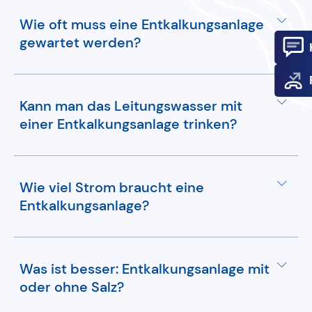
Wie oft muss eine Entkalkungsanlage
gewartet werden?
Eine Entkalkungsanlage sollte mindestens
Kann man das Leitungswasser mit
einmal jährlich gewartet werden, um eine
einer Entkalkungsanlage trinken?
optimale Funktion zu gewährleisten.
Ja, das mit einer Entkalkungsanlage behandelte
Wie viel Strom braucht eine
Leitungswasser ist sicher zum Trinken geeignet.
Entkalkungsanlage?
Eine Entkalkungsanlage benötigt in der Regel
Was ist besser: Entkalkungsanlage mit
nur wenig Strom, etwa 20 bis 40 kWh pro Jahr.
oder ohne Salz?