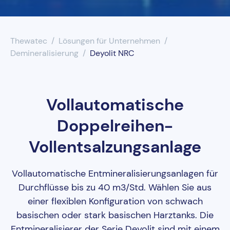
UV-Desinfektion
Thewatec
Lösungen für Unternehmen
Wasserenthärtung
Demineralisierung
Deyolit NRC
Wasserfilter
Vollautomatische
Doppelreihen-
Vollentsalzungsanlage
Vollautomatische Entmineralisierungsanlagen für
Durchflüsse bis zu 40 m3/Std. Wählen Sie aus
einer flexiblen Konfiguration von schwach
basischen oder stark basischen Harztanks. Die
Entmineralisierer der Serie Deyolit sind mit einem