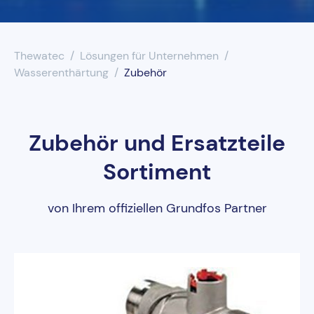
UV-Desinfektion
Thewatec
Lösungen für Unternehmen
Wasserenthärtung
Wasserenthärtung
Zubehör
Wasserfilter
Zubehör und Ersatzteile
Sortiment
von Ihrem offiziellen Grundfos Partner