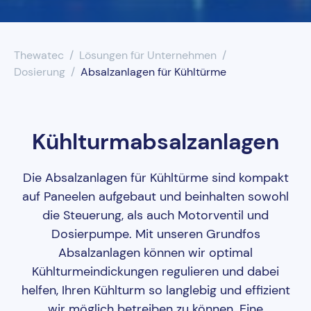
UV-Desinfektion
Thewatec
Lösungen für Unternehmen
Wasserenthärtung
Dosierung
Absalzanlagen für Kühltürme
Wasserfilter
Kühlturmabsalzanlagen
Die Absalzanlagen für Kühltürme sind kompakt
auf Paneelen aufgebaut und beinhalten sowohl
die Steuerung, als auch Motorventil und
Dosierpumpe. Mit unseren Grundfos
Absalzanlagen können wir optimal
Kühlturmeindickungen regulieren und dabei
helfen, Ihren Kühlturm so langlebig und effizient
wir möglich betreiben zu können. Eine