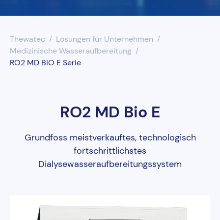
UV-Desinfektion
Thewatec
Lösungen für Unternehmen
Wasserenthärtung
Medizinische Wasseraufbereitung
RO2 MD BiO E Serie
Wasserfilter
RO2 MD Bio E
Grundfoss meistverkauftes, technologisch
fortschrittlichstes
Dialysewasseraufbereitungssystem